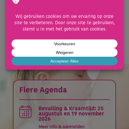
Meer info & aanmelden
De bevalling - 27 september
Meer info & aanmelden
Fiere Agenda
Bevalling & Kraamtijd: 25
augustus en 19 november
2026
Meer info & aanmelden