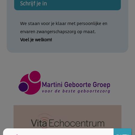
Schrijf je in
We staan voor je klaar met persoonlijke en
ervaren zwangerschapszorg op maat.
Voel je welkom!